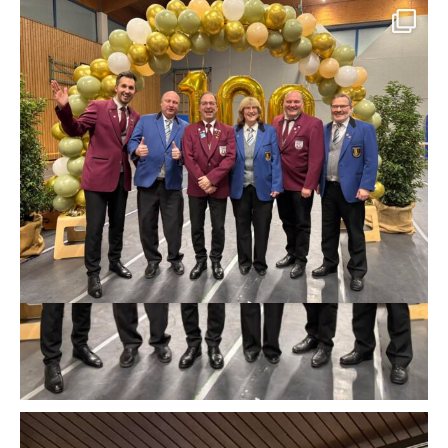
🎺✨ 100 Jahre Musik, Freundschaft & Gemeinschaft ✨🎺
Heute dürfen wir zu Gast beim Festakt unseres Patenvereins, der
Stadtkapelle Oberriexingen, sein und gemeinsam dieses ganz besondere
Jubiläum feiern.
Ein Jahrhundert voller Engagement, Kameradschaft und Leidenschaft für
die Blasmusik – darauf könnt ihr stolz sein!
Wir gratulieren euch von Herzen und freuen uns, Teil dieses besonderen
Moments zu sein. 💙💛
Auf viele weitere gemeinsame musikalische Jahre! 🎶
#100JahreMVO #StadtkapelleOberriexingen #Patenverein #Blasmusik
#Musikverbindet #Vereinsleben #Gemeinschaft #MusikvereinSachsenheim
#Jubiläum #Festakt #Blasmusikliebe
42
0
IMPRESSION vom diesjährigen Jahreskonzert mit dem Motto „Around the
World“ 🌎 und dem Stück Africa von Toto.🦒☀️