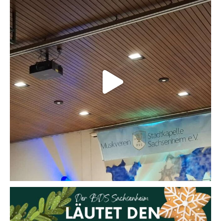
Danke an alle die dabei waren und an alle Unterstützer*innen des MVS.
#dankbar
#mvs #blasorchester #konzert #blasmusikausleidenschaft
46
0
🎄 Der BDS Sachsenheim läutet den Advent ein! 🎄
📅 Wann?
28. November 2025, 18:00–21:00 Uhr