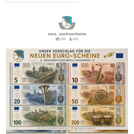
mvs_sachsenheim
150
610
💶🎶 Unser Vorschlag für die neuen Euro-Scheine!
Wenn schon neue Banknoten, dann bitte mit den wirklich wertvollen
Motiven. 😉
Vom 5er bis zum 200er – jedes Instrument hat seinen Platz. Welcher
Schein gefällt euch am besten? 🎺🎷🎼
Natürlich nur ein kreativer Entwurf. 😄
#Musikverein #StadtkapelleSachsenheim #Sachsenheim #Blasmusik
#Euro Musikverbindet Vereinsleben Tradition MVS
54
1