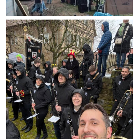
🎭🎺 Urzelntag 2026 – Wenn selbst das Wetter närrisch wird! 🌧️😄
Was für ein Tag! Beim Urzelntag 2026 haben wir dem Regen getrotzt, die
Instrumente gestimmt und mit jeder Menge guter Laune für Stimmung
gesorgt. 🥳🎶
Zwischen Narrenkappen, bunten Hüten und klirrenden Klängen haben wir
gezeigt:
👉 Blasmusik wärmt von innen
👉 Gemeinschaft ist das schönste Kostüm
👉 Und ein Lächeln passt zu jedem Outfit 😄
Danke an alle Urzeln, Zuhörer und Unterstützer – ihr habt diesen Tag
wieder einmal super gemacht! 🖤🎺 urzelnzunft Urzelnzunft Sachsenheim
e.V.
#Urzelntag2026 #NärrischUnterwegs #BlasmusikImRegen
#GemeinsamStark #FasnetLiebe #Musikverbindet
43
1