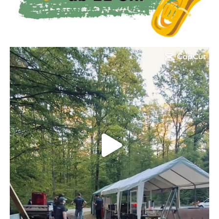
Danke für ein super Waldfest 2026 🌳📯☀️
14
0