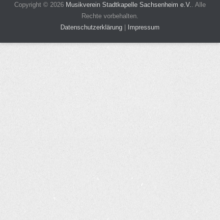
Copyright ©
2026
Musikverein Stadtkapelle Sachsenheim e.V.
. Alle
Rechte vorbehalten.
Datenschutzerklärung
|
Impressum