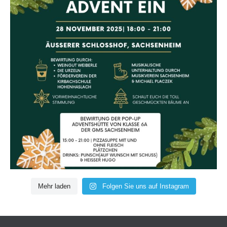
📍 Wo?
Äußerer Schlosshof Sachsenheim
✨ Freut euch auf eine vorweihnachtliche Stimmung mit:
🎶 Musikalischer Unterhaltung vom Musikverein Sachsenheim
mvs_sachsenheim & placzek.michael
🎄 Schaut euch die toll geschmückten Weihnachtsbäumen der Vereine,
Kindergärten und Schulen an
🍷 Bewirtung durch das Weingut Weiberle weingutweiberle , die Urzeln
urzelnzunft und der Förderverein der Kirchbachschule Hohenhaslach
⭐ Besonderes Highlight:
Die erste Bewirtung der Pop-Up-Adventshütte in der Lammstraße durch die
Klasse 6A der Gemeinschaftsschule Sachsenheim:
🕔 15:00–21:00 Uhr: Pizzasuppe mit und ohne Fleisch, sowie Plätzchen
☕ Getränke: Punsch (auf Wunsch mit Schuss) & Heißer Hugo
Kommt vorbei und startet mit uns gemeinsam in die Adventszeit! Wir freuen
uns auf euch! ❄️🎅✨
16
0
Mehr laden
Folgen Sie uns auf Instagram