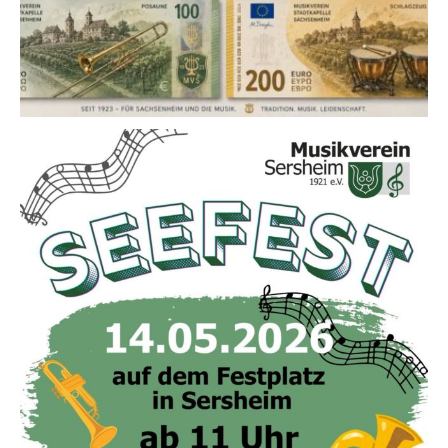
Nach dem Fest ist vor dem Fest 🎊🍻
Herzliche Einladung zu unserem Seefest am 14. Mai ab 11 Uhr auf dem
Festplatz in Sersheim. Euch erwarten nicht nur viele gute Getränke und
Speisen, sondern auch jede Menge Musik: von 11:30-13:30 Uhr spielt der
mvmaubach, ab 13:45 Uhr wird die Jugend mit Bläserklasse und
BläserKIDS des Mv Sersheim zu hören sein. Anschließend besucht uns die
mvs_sachsenheim von 16:00-18:00 Uhr. Den krönenden Abschluss macht
das große Blasorchester des Mv Sersheim ab 18:30 Uhr.
Kommt vorbei, wir freuen uns auf euch ! 🍷🎺🎶🍗🍻
#musikverein #festle #kommtvorbei #sommer #dorfleben
20
0