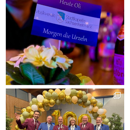
🎺✨ 100 Jahre Musik, Freundschaft & Gemeinschaft ✨🎺
Heute dürfen wir zu Gast beim Festakt unseres Patenvereins, der
Stadtkapelle Oberriexingen, sein und gemeinsam dieses ganz besondere
Jubiläum feiern.
Ein Jahrhundert voller Engagement, Kameradschaft und Leidenschaft für
die Blasmusik – darauf könnt ihr stolz sein!
Wir gratulieren euch von Herzen und freuen uns, Teil dieses besonderen