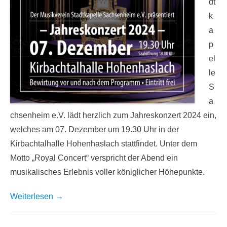
dt
k
a
p
el
le
S
a
chsenheim e.V. lädt herzlich zum Jahreskonzert 2024 ein,
welches am 07. Dezember um 19.30 Uhr in der
Kirbachtalhalle Hohenhaslach stattfindet. Unter dem
Motto „Royal Concert“ verspricht der Abend ein
musikalisches Erlebnis voller königlicher Höhepunkte.
Weiterlesen →