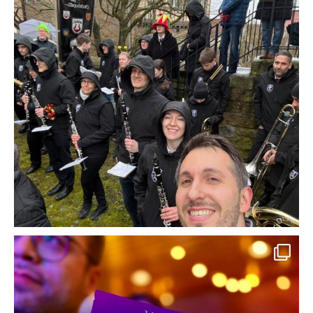
Zwischen Narrenkappen, bunten Hüten und klirrenden Klängen haben wir
gezeigt:
👉 Blasmusik wärmt von innen
👉 Gemeinschaft ist das schönste Kostüm
👉 Und ein Lächeln passt zu jedem Outfit 😄
Danke an alle Urzeln, Zuhörer und Unterstützer – ihr habt diesen Tag
wieder einmal super gemacht! 🖤🎺 urzelnzunft Urzelnzunft Sachsenheim
e.V.
#Urzelntag2026 #NärrischUnterwegs #BlasmusikImRegen
#GemeinsamStark #FasnetLiebe #Musikverbindet
43
1
Es ist Freitag, der 13. im Februar und das heißt Oli lädt zum Geburtstag.
Open Stage ist das Motto. Auf geht’s!
28
0