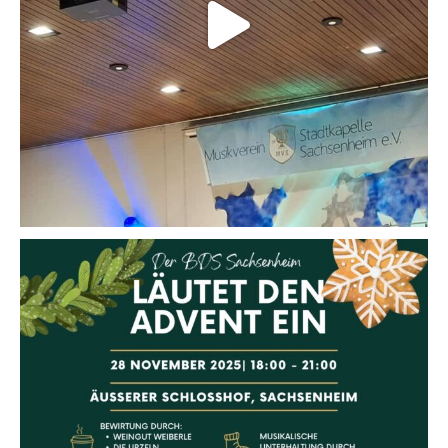
🎄 Der BDS Sachsenheim läutet den Advent ein! 🎄
📅 Wann?
28. November 2025, 18:00–21:00 Uhr
📍 Wo?
Äußerer Schlosshof Sachsenheim
✨ Freut euch auf eine vorweihnachtliche Stimmung mit:
🎶 Musikalischer Unterhaltung vom Musikverein Sachsenheim
mvs_sachsenheim & placzek.michael
🎄 Schaut euch die toll geschmückten Weihnachtsbäumen der Vereine,
Kindergärten und Schulen an
🍷 Bewirtung durch das Weingut Weiberle weingutweiberle , die Urzeln
urzelnzunft und der Förderverein der Kirchbachschule Hohenhaslach