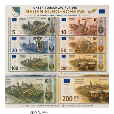
💶🎶 Unser Vorschlag für die neuen Euro-Scheine!
Wenn schon neue Banknoten, dann bitte mit den wirklich wertvollen
Motiven. 😉
Vom 5er bis zum 200er – jedes Instrument hat seinen Platz. Welcher
Schein gefällt euch am besten? 🎺🎷🎼
Natürlich nur ein kreativer Entwurf. 😄
#Musikverein #StadtkapelleSachsenheim #Sachsenheim #Blasmusik
#Euro Musikverbindet Vereinsleben Tradition MVS
54
1