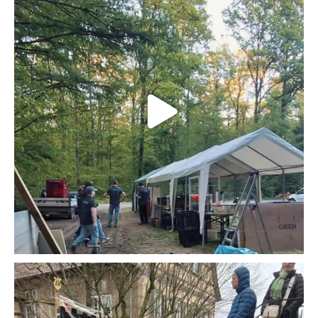
14
0
🎭🎺 Urzelntag 2026 – Wenn selbst das Wetter närrisch wird! 🌧️😄
Was für ein Tag! Beim Urzelntag 2026 haben wir dem Regen getrotzt, die
Instrumente gestimmt und mit jeder Menge guter Laune für Stimmung
gesorgt. 🥳🎶