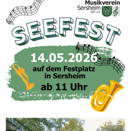
Nach dem Fest ist vor dem Fest 🎊🍻
Herzliche Einladung zu unserem Seefest am 14. Mai ab 11 Uhr auf dem
Festplatz in Sersheim. Euch erwarten nicht nur viele gute Getränke und
Speisen, sondern auch jede Menge Musik: von 11:30-13:30 Uhr spielt der
mvmaubach, ab 13:45 Uhr wird die Jugend mit Bläserklasse und
BläserKIDS des Mv Sersheim zu hören sein. Anschließend besucht uns die
mvs_sachsenheim von 16:00-18:00 Uhr. Den krönenden Abschluss macht
das große Blasorchester des Mv Sersheim ab 18:30 Uhr.
Kommt vorbei, wir freuen uns auf euch ! 🍷🎺🎶🍗🍻
#musikverein #festle #kommtvorbei #sommer #dorfleben
20
0
Danke für ein super Waldfest 2026 🌳📯☀️