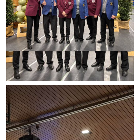
Moments zu sein. 💙💛
Auf viele weitere gemeinsame musikalische Jahre! 🎶
#100JahreMVO #StadtkapelleOberriexingen #Patenverein #Blasmusik
#Musikverbindet #Vereinsleben #Gemeinschaft #MusikvereinSachsenheim
#Jubiläum #Festakt #Blasmusikliebe
42
0
IMPRESSION vom diesjährigen Jahreskonzert mit dem Motto „Around the
World“ 🌎 und dem Stück Africa von Toto.🦒☀️
Danke an alle die dabei waren und an alle Unterstützer*innen des MVS.
#dankbar
#mvs #blasorchester #konzert #blasmusikausleidenschaft
46
0